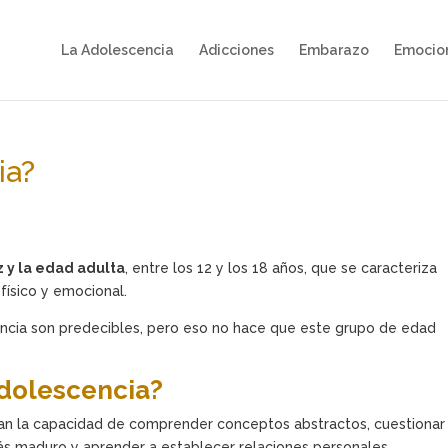
La Adolescencia
Adicciones
Embarazo
Emocio
ia?
z y la edad adulta
, entre los 12 y los 18 años, que se caracteriza
 físico y emocional.
encia son predecibles, pero eso no hace que este grupo de edad
adolescencia?
ollan la capacidad de comprender conceptos abstractos, cuestionar
más maduro y aprender a establecer relaciones personales.